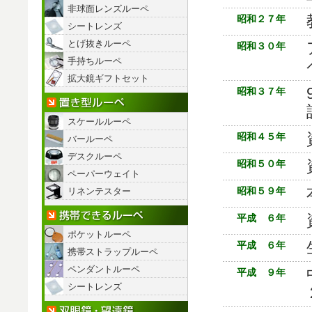
非球面レンズルーペ
昭和２７年
シートレンズ
とげ抜きルーペ
昭和３０年
手持ちルーペ
拡大鏡ギフトセット
昭和３７年
置き型ルーペ
スケールルーペ
昭和４５年
バールーペ
デスクルーペ
昭和５０年
ペーパーウェイト
昭和５９年
リネンテスター
携帯できるルーペ
平成 ６年
ポケットルーペ
平成 ６年
携帯ストラップルーペ
ペンダントルーペ
平成 ９年
シートレンズ
双眼鏡/望遠鏡