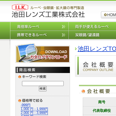
ルーペ,拡
高倍率ルーペ
携帯できるルーペ
カタログダウンロード
池田レンズTO
商号
-999円
1,000 円 - 1,999円
代表取締役
2,000 円 - 3,999円