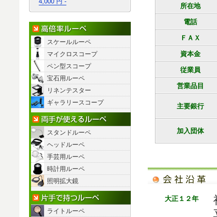
4,000 円 -
所在地
電話
高倍率ルーペ
ＦＡＸ
スケールルーペ
資本金
マイクロスコープ
ペン型スコープ
従業員
宝石用ルーペ
営業品目
リネンテスター
ギャラリースコープ
主要銀行
両手が使えるルーペ
加入団体
スタンドルーペ
ヘッドルーペ
手芸用ルーペ
時計用ルーペ
照明拡大鏡
片手で持つルーペ
大正１２年
ライトルーペ