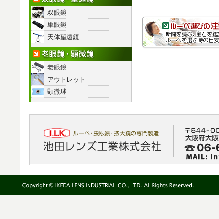
双眼鏡
単眼鏡
天体望遠鏡
老眼鏡・顕微鏡
老眼鏡
アウトレット
顕微球