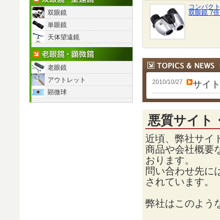
コンパクト
双眼鏡
双眼鏡 7倍
単眼鏡
天体望遠鏡
老眼鏡・顕微鏡
老眼鏡
アウトレット
2010/10/27
サイ
顕微球
悪質サイト
近頃、弊社サイ
商品や会社概要
おります。
問い合わせ先に
されています。
弊社はこのよう