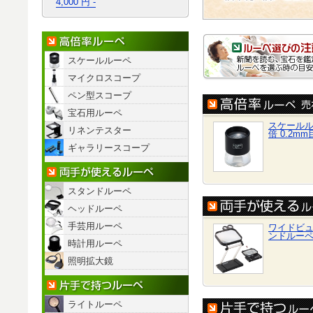
4,000 円 -
高倍率ルーペ
スケールルーペ
マイクロスコープ
ペン型スコープ
宝石用ルーペ
スケールル
リネンテスター
倍 0.2m
ギャラリースコープ
両手が使えるルーペ
スタンドルーペ
ヘッドルーペ
手芸用ルーペ
ワイドビ
ンドルー
時計用ルーペ
照明拡大鏡
片手で持つルーペ
ライトルーペ