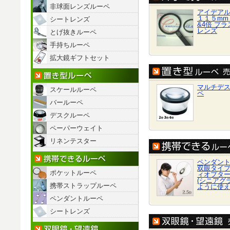
非球面レンズルーペ
アイデア
１１５mm 
シートレンズ
&4倍 プ
レンズ
とげ抜きルーペ
手持ちルーペ
拡大鏡ギフトセット
置き型ルーペ
マルチデ
スケールルーペ
ペ
バールーペ
デスクルーペ
ペーパーウェイト
リネンテスター
携帯できるルーペ
ペンダン
双眼タイプ 
ポケットルーペ
ィオプター
(シニアグ
携帯ストラップルーペ
ように使
ペンダントルーペ
シートレンズ
双眼鏡/望遠鏡