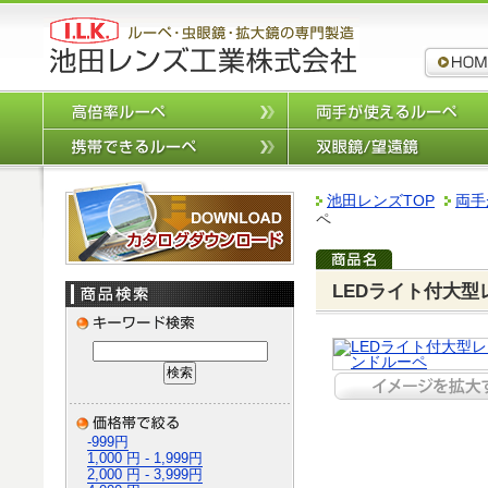
ルーペ,拡
高倍率ルーペ
携帯できるルーペ
カタログダウンロード
池田レンズTOP
両手
ペ
LEDライト付大
-999円
1,000 円 - 1,999円
2,000 円 - 3,999円