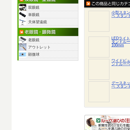
双眼鏡
小型スタ
単眼鏡
ペ スタン
天体望遠鏡
老眼鏡・顕微鏡
LEDライ
老眼鏡
タンドルー
100mm
アウトレット
顕微球
ワイドビ
ンドルー
グースネ
ペ スタン