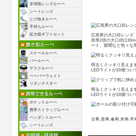
非球面レンズルーペ
シートレンズ
とげ抜きルーペ
手持ちルーペ
拡大鏡ギフトセット
広視界の大口径レンズ
倍率2倍の大口径(13
置き型ルーペ
ート、新聞など色々な
スケールルーペ
バールーペ
明るくクッキリ見えま
デスクルーペ
LEDライトが20個つ
ペーパーウェイト
リネンテスター
明るくクッキリ見えま
携帯できるルーペ
LEDライトが20個つ
ポケットルーペ
携帯ストラップルーペ
ペンダントルーペ
古希,喜寿,傘寿,米寿,
シートレンズ
双眼鏡/望遠鏡