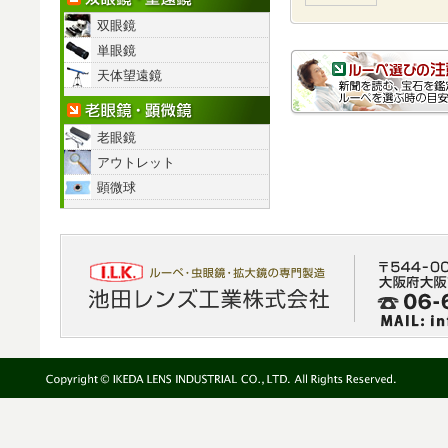
双眼鏡
単眼鏡
天体望遠鏡
老眼鏡・顕微鏡
老眼鏡
アウトレット
顕微球