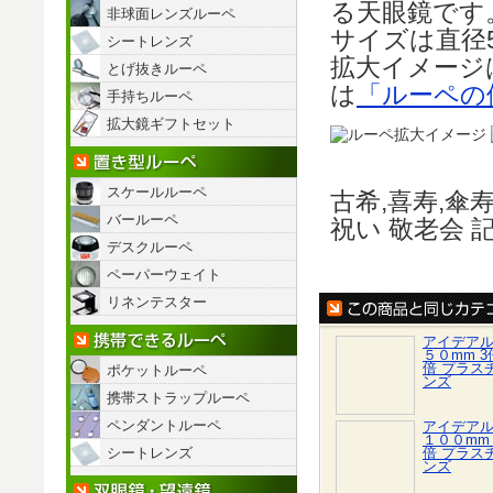
る天眼鏡です
非球面レンズルーペ
サイズは直径
シートレンズ
拡大イメージ
とげ抜きルーペ
は
「ルーペの
手持ちルーペ
拡大鏡ギフトセット
置き型ルーペ
スケールルーペ
古希,喜寿,傘寿
バールーペ
祝い 敬老会 
デスクルーペ
ペーパーウェイト
リネンテスター
携帯できるルーペ
アイデア
５０mm 3倍
倍 プラス
ポケットルーペ
ンズ
携帯ストラップルーペ
ペンダントルーペ
アイデア
１００mm 
シートレンズ
倍 プラス
ンズ
双眼鏡/望遠鏡