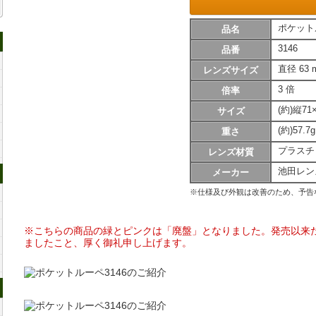
ポケットル
品名
高倍率ルーペ
3146
品番
直径 63 
レンズサイズ
3 倍
倍率
(約)縦71
サイズ
(約)57.7g
重さ
プラスチ
レンズ材質
両手が使えるルーペ
池田レン
メーカー
※仕様及び外観は改善のため、予告
※こちらの商品の緑とピンクは「廃盤」となりました。発売以来
ましたこと、厚く御礼申し上げます。
片手で持つルーペ