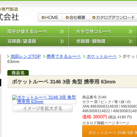
ルーペ,拡大鏡,双眼鏡 池田レンズ
ルーペ,拡大鏡,双眼鏡 池田レンズ工業
会社概要
高倍率ルーペ
両手が使えるルーペ
携帯できるルーペ
双眼鏡/望遠鏡
カタログダウンロード
池田レンズTOP
携帯できるルーペ
ポケットルーペ
ポケット
63mm
ポケットルーペ 3146 3倍 角型 携帯用 63mm
商品番号 3146
カラー:茶 / ピンク / 青 / 緑 / 白
JAN:4963008314639 / 49630083
4963008314622 / 49630083146
価格 3800円
(税込 4180 円)
カタログ掲載ページ 9ページ
ポケットルーペ 3146 3倍 