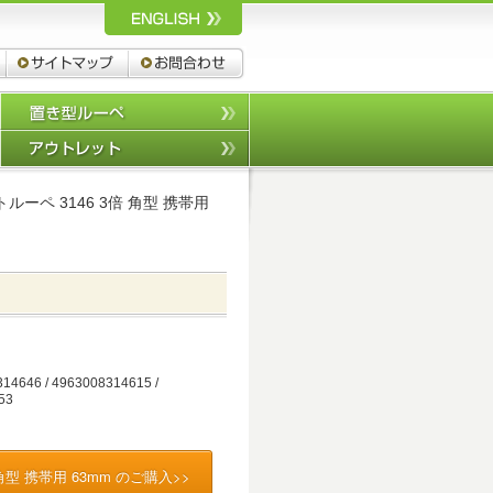
ルーペ,拡大鏡,双眼鏡 池田レンズ工
工業株式会社
株式会社
カタログダウンロード
サイトマップ
お問合わせ
片手で持つルーペ
置き型ルーペ
老眼鏡/顕微鏡
アウトレット
ルーペ 3146 3倍 角型 携帯用
商品名
14646 / 4963008314615 /
53
角型 携帯用 63mm のご購入>>