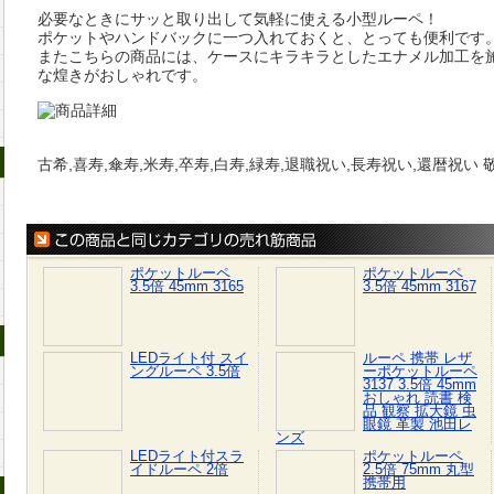
必要なときにサッと取り出して気軽に使える小型ルーペ！
ポケットやハンドバックに一つ入れておくと、とっても便利です
またこちらの商品には、ケースにキラキラとしたエナメル加工を
な煌きがおしゃれです。
置き型ルーペ
古希,喜寿,傘寿,米寿,卒寿,白寿,緑寿,退職祝い,長寿祝い,還暦祝い
この商品と同じカ
ポケットルーペ
ポケットルーペ
3.5倍 45mm 3165
3.5倍 45mm 3167
携帯できるルーペ
LEDライト付 スイ
ルーペ 携帯 レザ
ングルーペ 3.5倍
ーポケットルーペ
3137 3.5倍 45mm
おしゃれ 読書 検
品 観察 拡大鏡 虫
眼鏡 革製 池田レ
ンズ
LEDライト付スラ
ポケットルーペ
イドルーペ 2倍
2.5倍 75mm 丸型
携帯用
双眼鏡/望遠鏡