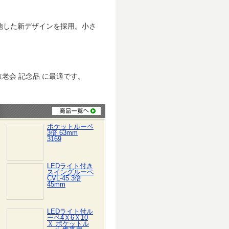
。
施した新デザインを採用。小さ
 敬老会 記念品 に最適です。
商品一覧へ
テゴリの商品
ポケットルーペ
3倍 63mm
3169
LEDライト付き
スイングルーペ
CVL-45 3倍
45mm
LEDライト付ル
ーペ4Ｘ6Ｘ10
Ｘ ポケットル