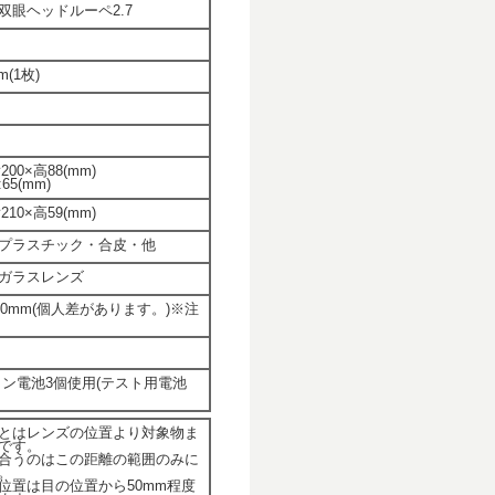
双眼ヘッドルーペ2.7
m(1枚)
200×高88(mm)
65(mm)
210×高59(mm)
プラスチック・合皮・他
ガラスレンズ
50mm(個人差があります。)※注
ボタン電池3個使用(テスト用電池
とはレンズの位置より対象物ま
です。
合うのはこの距離の範囲のみに
。
位置は目の位置から50mm程度