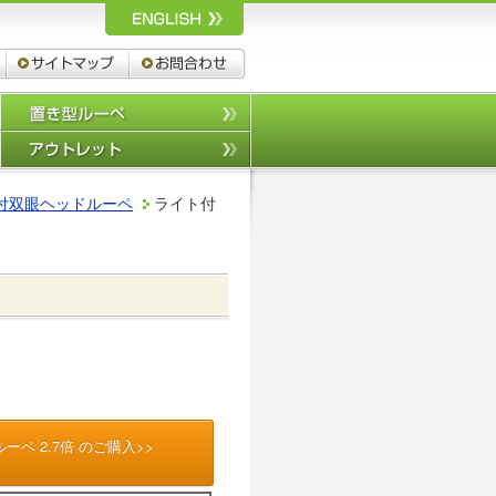
ルーペ,拡大鏡,双眼鏡 池田レンズ工
工業株式会社
株式会社
カタログダウンロード
サイトマップ
お問合わせ
片手で持つルーペ
置き型ルーペ
老眼鏡/顕微鏡
アウトレット
付双眼ヘッドルーペ
ライト付
商品名
ペ 2.7倍 のご購入>>