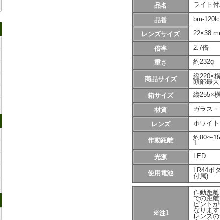
ライト付
品名
bm-120lc
品番
高倍率ルーペ
22×38 m
レンズサイズ
2.7倍
倍率
約232g
重さ
縦220×横
商品サイズ
頭部最大:
縦255×横
箱サイズ
ガラス・
材質
両手が使えるルーペ
ホワイト
レンズ
約90〜1
作動距離
1
LED
光源
LR44
使用電池
付属)
作動距離
片手で持つルーペ
での距離
ピントが
なります
※注1
レンズの