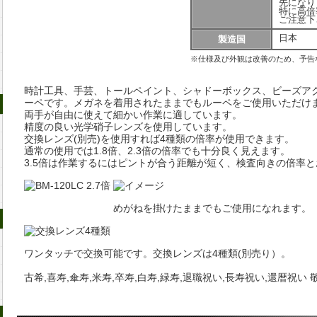
先になり
特に高倍
ご注意下
日本
製造国
※仕様及び外観は改善のため、予告
時計工具、手芸、トールペイント、シャドーボックス、ビーズア
置き型ルーペ
ーペです。メガネを着用されたままでもルーペをご使用いただけ
両手が自由に使えて細かい作業に適しています。
精度の良い光学硝子レンズを使用しています。
交換レンズ(別売)を使用すれば4種類の倍率が使用できます。
通常の使用では1.8倍、2.3倍の倍率でも十分良く見えます。
3.5倍は作業するにはピントが合う距離が短く、検査向きの倍率
めがねを掛けたままでもご使用になれます。
携帯できるルーペ
ワンタッチで交換可能です。交換レンズは4種類(別売り）。
古希,喜寿,傘寿,米寿,卒寿,白寿,緑寿,退職祝い,長寿祝い,還暦祝い
双眼鏡/望遠鏡