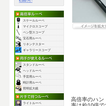
4,000 円 -
高倍率ルーペ
スケールルーペ
マイクロスコープ
ペン型スコープ
宝石用ルーペ
リネンテスター
ギャラリースコープ
両手が使えるルーペ
スタンドルーペ
ヘッドルーペ
手芸用ルーペ
時計用ルーペ
照明拡大鏡
片手で持つルーペ
高倍率のハン
ライトルーペ
率は約10倍で