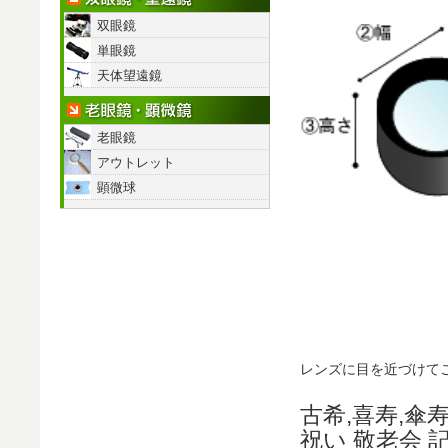
双眼鏡
単眼鏡
天体望遠鏡
老眼鏡・顕微鏡
老眼鏡
アウトレット
顕微球
レンズに目を近づけて
古希,喜寿,傘寿
祝い 敬老会 