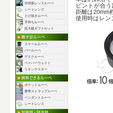
非球面レンズルーペ
ピントが合う
シートレンズ
距離は20mm
とげ抜きルーペ
使用時はレン
手持ちルーペ
拡大鏡ギフトセット
置き型ルーペ
スケールルーペ
バールーペ
デスクルーペ
ペーパーウェイト
リネンテスター
携帯できるルーペ
ポケットルーペ
携帯ストラップルーペ
ペンダントルーペ
シートレンズ
双眼鏡/望遠鏡